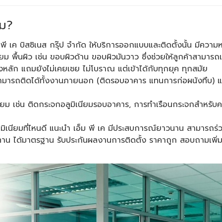
หม?
็ม พี เค บิสซิเนส กรุ๊ป จำกัด ให้บริการออกแบบและติดตั้งนั้น มีค
ม พื้นผิว เช่น ขอบผิวด้าน ขอบผิวมันวาว ซึ่งช่วยให้ลูกค้าสามา
หลัก แถมยังไม่เคยเชย ไม่โบราณ แต่เข้าได้กับทุกยุค ทุกสมัย
ามารถติดได้ทั้งงานภายนอก (ติดรอบอาคาร แทนการก่อผนังทึบ) และภ
นียม เช่น ติดกระจกอลูมิเนียมรอบอาคาร, การทำเรือนกระจกสำหรับค
ลูมิเนียมที่ไหนดี แนะนำ เอ็ม พี เค มีประสบการณ์ยาวนาน สามารถร่ว
ทาน ได้มาตรฐาน รับประกันผลงานการติดตั้ง ราคาถูก สอบถามเพิ่มเ