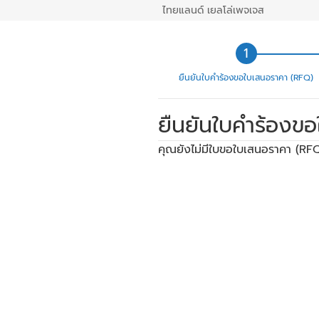
ไทยแลนด์ เยลโล่เพจเจส
ยืนยันใบคำร้องขอใบเสนอราคา (RFQ)
ยืนยันใบคำร้องข
คุณยังไม่มีใบขอใบเสนอราคา (RF